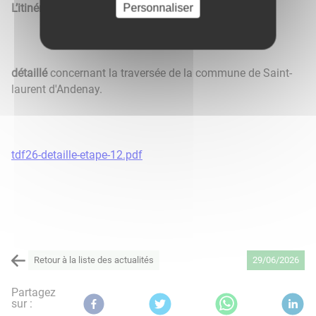
L’itinéraire horaire
et
l’itinéraire
Personnaliser
détaillé
concernant la traversée de la commune de Saint-
laurent d'Andenay.
tdf26-detaille-etape-12.pdf
Retour à la liste des actualités
29/06/2026
Partagez
sur :