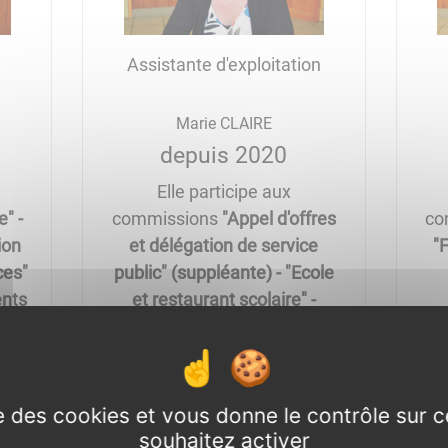
Assistante d'exploitation
Marie CLAIRE
depuis 2020
Elle participe aux
e" -
commissions
"Appel d'offres
co
ion
et délégation de service
"
ces"
public" (suppléante) - "Ecole
ents
et restaurant scolaire" -
ente
"Information et
e
communication" - "Voirie,
des
travaux et bâtiments
on
communaux".
ise des cookies et vous donne le contrôle sur 
souhaitez activer