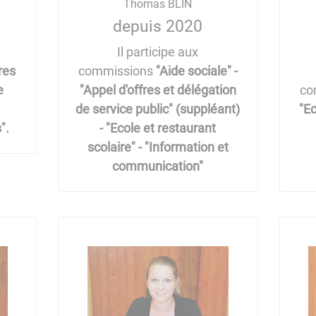
Thomas BLIN
depuis 2020
Il participe aux
res
commissions
"Aide sociale" -
e
"Appel d'offres et délégation
co
de service public" (suppléant)
"Ec
".
- "Ecole et restaurant
scolaire" - "Information et
communication"