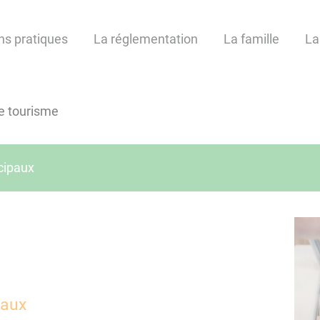
ns pratiques
La réglementation
La famille
La
e tourisme
cipaux
paux