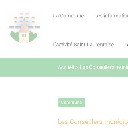
Lien
Lien
Lien
Lien
Panneau de gestion des cookies
d'accès
d'accès
d'accès
d'accès
La Commune
Les informatio
rapide
rapide
rapide
rapide
au
au
à
au
menu
contenu
la
pied
principal
recherche
de
L'activité Saint-Laurentaise
L
page
Les Conseillers muni
Accueil
commune
Les Conseillers munici