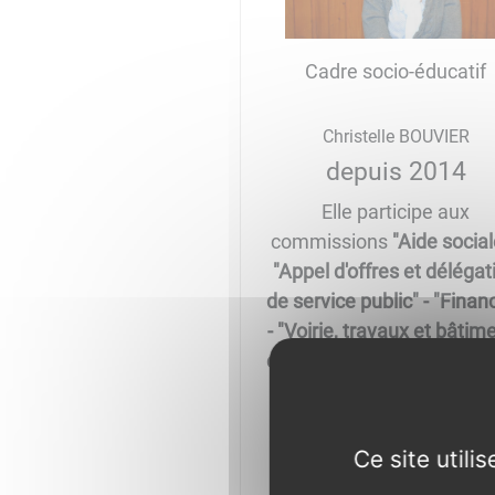
Cadre socio-éducatif
Christelle BOUVIER
depuis 2014
Elle participe aux
commissions
"Aide social
"Appel d'offres et délégat
de service public" - "Finan
- "Voirie, travaux et bâtim
communaux"
. Elle représ
également la commun
auprès de la CUCM lors 
réunions de la commissi
Ce site util
"Accessibilité"
.