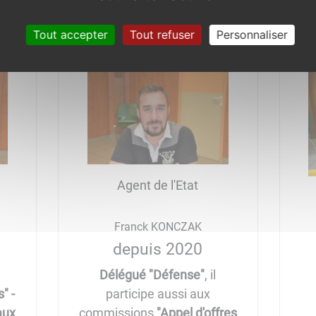
Tout accepter
Tout refuser
Personnaliser
Agent de l'Etat
Franck KONCZAK
depuis 2020
Délégué "Défense"
, il
" -
participe aussi aux
aux
commissions
"Appel d'offres