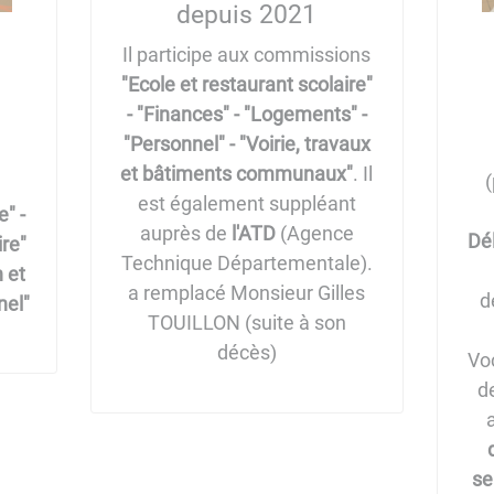
depuis 2021
Il participe aux commissions
"Ecole et restaurant scolaire"
- "Finances" - "Logements" -
"Personnel" - "Voirie, travaux
et bâtiments communaux"
. Il
est également suppléant
e" -
auprès de
l'ATD
(Agence
Dél
ire"
Technique Départementale).
n et
a remplacé Monsieur Gilles
d
​​​​​
TOUILLON (suite à son
décès)
Vo
d
se