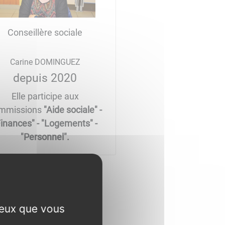
Conseillère sociale
Carine DOMINGUEZ
depuis 2020
Elle participe aux
mmissions
"Aide sociale" -
Finances" - "Logements" -
"Personnel".
ceux que vous