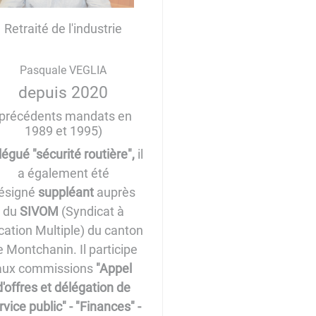
Retraité de l'industrie
Pasquale VEGLIA
depuis 2020
(précédents mandats en
1989 et 1995)
égué "sécurité routière",
il
a également été
ésigné
suppléant
auprès
du
SIVOM
(Syndicat à
cation Multiple) du canton
e Montchanin. Il participe
aux commissions
"Appel
d'offres et délégation de
rvice public" - "Finances" -