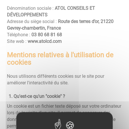
Dénomination sociale :
ATOL CONSEILS ET
DÉVELOPPEMENTS
Adresse du siège social :
Route des terres d’or, 21220
Gevrey-chambertin, France
Téléphone :
86 18 86 08 30
Site web :
www.atolcd.com
Mentions relatives à l'utilisation de
cookies
Nous utilisons différents cookies sur le site pour
améliorer l'interactivité du site.
Qu'est-ce qu'un "cookie" ?
Un cookie est un fichier texte déposé sur votre ordinateur
lors de la visite d'un site. Il permet de conserver des
données utilisateur afin de faciliter la navigation et de
permettre certaines fonctionnalités. Vous pouvez les