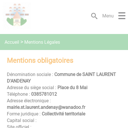
Lien
Lien
Lien
Lien
Panneau de gestion des cookies
d'accès
d'accès
d'accès
d'accès
Menu
rapide
rapide
rapide
rapide
au
au
à
au
menu
contenu
la
pied
principal
recherche
de
Mentions Légales
Accueil
page
Mentions obligatoires
Dénomination sociale :
Commune de SAINT LAURENT
D'ANDENAY
Adresse du siège social :
Place du 8 Mai
Téléphone :
2101875830
Adresse électronique :
rf.oodanaw@yanedna.tnerual.ts.eiriam
Forme juridique :
Collectivité territoriale
Capital social :
Site officiel :