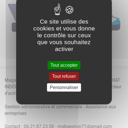
Ce site utilise des
cookies et vous donne
le contrôle sur ceux
que vous souhaitez
activer
Tout accepter
Tout refuser
Magali GONZALEZ BERTRAND propose du SECRÉTARIAT
INDÉPENDANT aux professionnels, quelque soit le secteur
Personnaliser
d'activités.
Gestion administrative et commerciale - Assistance aux
entreprises
Contact : 06.21.87.23.58 - mgbgestion71@gmail.com